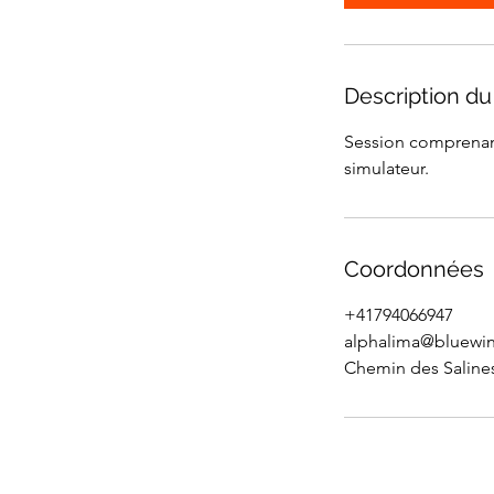
Description du
Session comprenant
simulateur.
Coordonnées
+41794066947
alphalima@bluewin
Chemin des Salines 