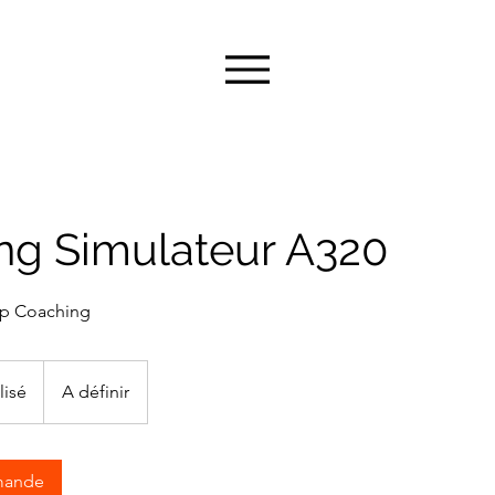
ng Simulateur A320
ip Coaching
lisé
A définir
mande